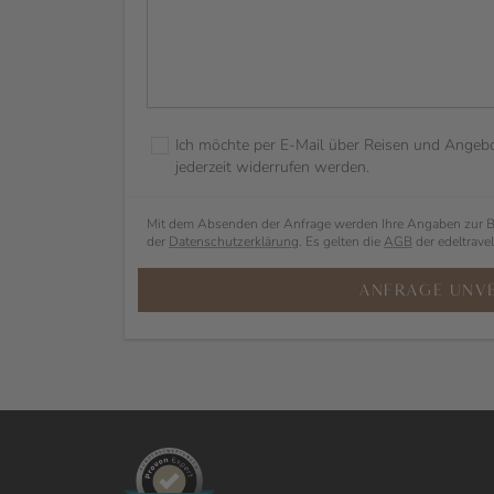
Ich möchte per E-Mail über Reisen und Angebot
jederzeit widerrufen werden.
Mit dem Absenden der Anfrage werden Ihre Angaben zur Bea
der
Datenschutzerklärung
. Es gelten die
AGB
der edeltrave
ANFRAGE UNV