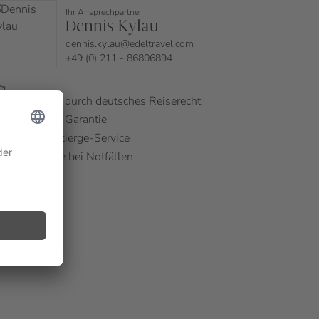
Ihr Ansprechpartner
Dennis Kylau
dennis.kylau@edeltravel.com
+49 (0) 211 - 86806894
Sicherheit durch deutsches Reiserecht
Bestpreis-Garantie
24/7 Concierge-Service
Soforthilfe bei Notfällen